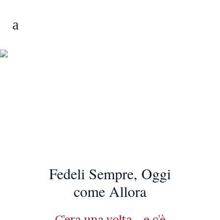
Storia
Fedeli Sempre, Oggi
come Allora
C’era una volta….e c’è