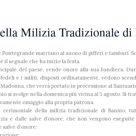
ella Milizia Tradizionale d
 Pontegrande marciano al suono di pifferi e tamburi. Sca
 il segnale che ha inizio la festa.
incipale del paese, rende onore alla sua bandiera. Du
i fedeli e i militi, disposti ordinatamente, vedono scend
a Madonna, che verrà portato in processione al Santuar
nio si svolge nella domenica più vicina al 5 agosto. Si tra
uovamente omaggio alla propria patrona.
erimoniale della milizia tradizionale di Bannio, tutt
zia e dalle salve d’onore, che non vengono eseguite 
 salve d’onore:
razione;