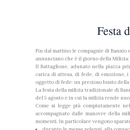
Festa d
Fin dal mattino le compagnie di Bannio e
annunciano che è il giorno della Milizia: è
Il Battaglione, adunato nella piazza pr
carica di attesa, di fede, di emozione, 
oggetto di fede: un prezioso busto dell
La festa della milizia tradizionale di Ban
del 5 agosto e in cui la milizia rende n
Come si legge più compiutamente nel c
accompagnato dalle manovre della mili
momenti. In particolare vengono sparate
durante le messe solenni, alla consac