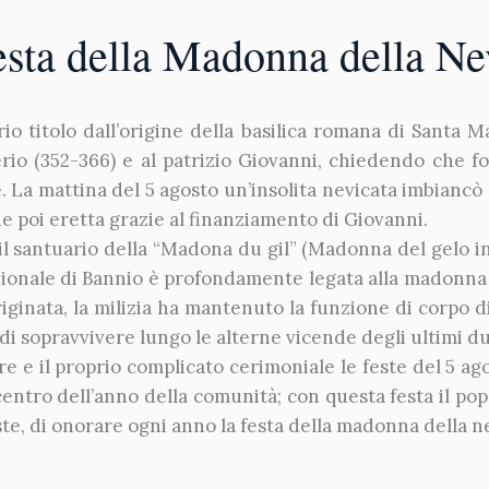
esta della Madonna della Ne
 titolo dall’origine della basilica romana di Santa M
o (352-366) e al patrizio Giovanni, chiedendo che fo
La mattina del 5 agosto un’insolita nevicata imbiancò l’
e poi eretta grazie al finanziamento di Giovanni.
 il santuario della “Madona du gil” (Madonna del gelo i
zionale di Bannio è profondamente legata alla madonna e
riginata, la milizia ha mantenuto la funzione di corpo 
i sopravvivere lungo le alterne vicende degli ultimi du
e e il proprio complicato cerimoniale le feste del 5 ag
 centro dell’anno della comunità; con questa festa il pop
ste, di onorare ogni anno la festa della madonna della n