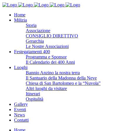
Home
Milizia
Storia
Associazione
CONSIGLIO DIRETTIVO
Gerarchia
Le Nostre Associazioni
Festeggiamenti 400
Programma e Sponsor
Il Calendario dei 400 Anni
Luoghi
Bannio Anzino la nostra terra
Il Santuario della Madonna della Neve
Chiesa di San Bartolomeo e la “Nuvola”
Altri luoghi da visitare
Itinerari
Ospitalità
Gallery
Eventi
News
Contatti
Home