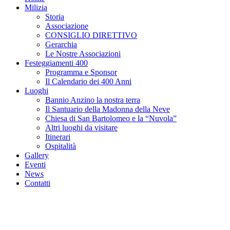
Milizia
Storia
Associazione
CONSIGLIO DIRETTIVO
Gerarchia
Le Nostre Associazioni
Festeggiamenti 400
Programma e Sponsor
Il Calendario dei 400 Anni
Luoghi
Bannio Anzino la nostra terra
Il Santuario della Madonna della Neve
Chiesa di San Bartolomeo e la “Nuvola”
Altri luoghi da visitare
Itinerari
Ospitalità
Gallery
Eventi
News
Contatti